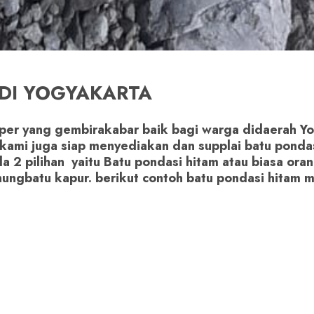
DI YOGYAKARTA
per yang gembirakabar baik bagi warga didaerah Yog
r kami juga siap menyediakan dan supplai batu ponda
a 2 pilihan yaitu Batu pondasi hitam atau biasa or
nungbatu kapur. berikut contoh batu pondasi hitam m