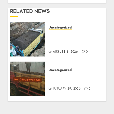
RELATED NEWS
Uncategorized
Jual Pasir Bangunan
Termurah Di Malang
085217733268
AUGUST 4, 2026
0
Uncategorized
Jasa Buang Puing
Termurah Di Solo
JANUARY 29, 2026
0