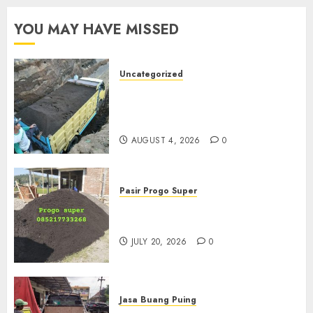
YOU MAY HAVE MISSED
Uncategorized
Jual Pasir Bangunan
Termurah Di Malang
085217733268
AUGUST 4, 2026
0
Pasir Progo Super
Jual Pasir Progo Termurah Di
Jogja
JULY 20, 2026
0
Jasa Buang Puing