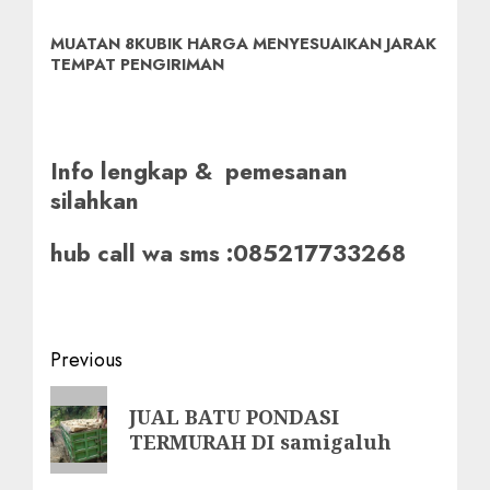
MUATAN 8KUBIK HARGA MENYESUAIKAN JARAK
TEMPAT PENGIRIMAN
Info lengkap & pemesanan
silahkan
hub call wa sms :085217733268
Post
Previous
navigation
Previous
JUAL BATU PONDASI
post:
TERMURAH DI samigaluh