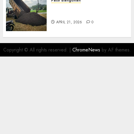
Pasir Bangunan
Jual Pasir Termurah Di
Wonosari 085217733268
APRIL 21, 2026
0
Copyright © All rights reserved.
|
ChromeNews
by AF themes.