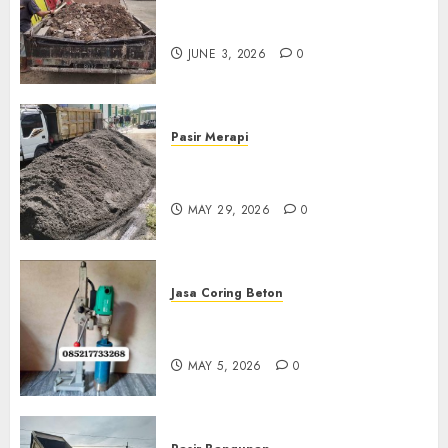
Jasa Buang Puing Termurah
Di Kudus 085217733268
JUNE 3, 2026
0
Pasir Merapi
Jual Pasir Merapi Termurah Di
Boyolali 085217733268
MAY 29, 2026
0
Jasa Coring Beton
Jasa Coring Beton Termurah
Di Gersik 085217733268
MAY 5, 2026
0