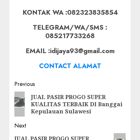
KONTAK WA :082323835854
TELEGRAM/WA/SMS :
085217733268
EMAIL :idijaya93@gmail.com
CONTACT ALAMAT
Post
Previous
navigation
Previous
JUAL PASIR PROGO SUPER
KUALITAS TERBAIK DI Banggai
post:
Kepulauan Sulawesi
Next
Next
JUAL PASIR PROGO SUPER