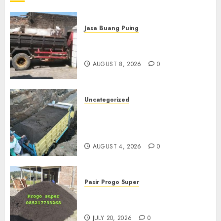
Jasa Buang Puing
Jasa Buang Puing Termurah
Di Solo
AUGUST 8, 2026
0
Uncategorized
Jual Pasir Bangunan
Termurah Di Malang
085217733268
AUGUST 4, 2026
0
Pasir Progo Super
Jual Pasir Progo Termurah Di
Jogja
JULY 20, 2026
0