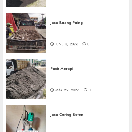
Jasa Buang Puing
Jasa Buang Puing Termurah
Di Kudus 085217733268
JUNE 3, 2026
0
Pasir Merapi
Jual Pasir Merapi Termurah Di
Boyolali 085217733268
MAY 29, 2026
0
Jasa Coring Beton
Jasa Coring Beton Termurah
Di Gersik 085217733268