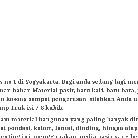
itas no 1 di Yogyakarta. Bagi anda sedang la
an bahan Material pasir, batu kali, batu bata
han kosong sampai pengerasan. silahkan And
p Truk isi 7-8 kubik
dalam material bangunan yang paling banyak d
i pondasi, kolom, lantai, dinding, hingga at
enting ini, menggunakan media pasir yang berk