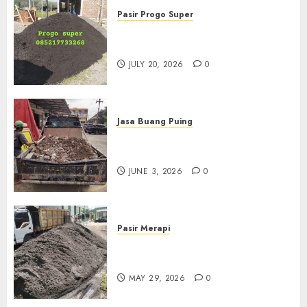
Pasir Progo Super
Jual Pasir Progo Termurah Di
Jogja
JULY 20, 2026
0
Jasa Buang Puing
Jasa Buang Puing Termurah
Di Kudus 085217733268
JUNE 3, 2026
0
Pasir Merapi
Jual Pasir Merapi Termurah Di
Boyolali 085217733268
MAY 29, 2026
0