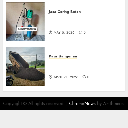
Jasa Coring Beton
Jasa Coring Beton Termurah
Di Gersik 085217733268
MAY 5, 2026
0
Pasir Bangunan
Jual Pasir Termurah Di
Wonosari 085217733268
APRIL 21, 2026
0
Copyright © All rights reserved.
|
ChromeNews
by AF themes.