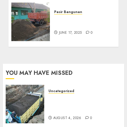
Pasir Bangunan
Jual Pasir Kediri
Termurah 085217733268
JUNE 17, 2025
0
YOU MAY HAVE MISSED
Uncategorized
Jual Pasir Bangunan
Termurah Di Malang
085217733268
AUGUST 4, 2026
0