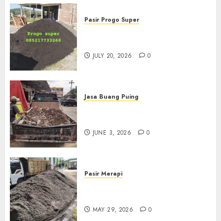
Pasir Progo Super
Jual Pasir Progo Termurah Di
Jogja
JULY 20, 2026
0
Jasa Buang Puing
Jasa Buang Puing Termurah
Di Kudus 085217733268
JUNE 3, 2026
0
Pasir Merapi
Jual Pasir Merapi Termurah Di
Boyolali 085217733268
MAY 29, 2026
0