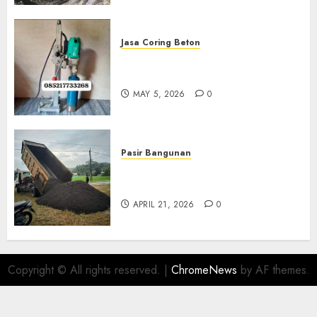
Jasa Coring Beton
Jasa Coring Beton Termurah
Di Gersik 085217733268
MAY 5, 2026
0
Pasir Bangunan
Jual Pasir Termurah Di
Wonosari 085217733268
APRIL 21, 2026
0
Copyright © All rights reserved.
|
ChromeNews
by AF themes.