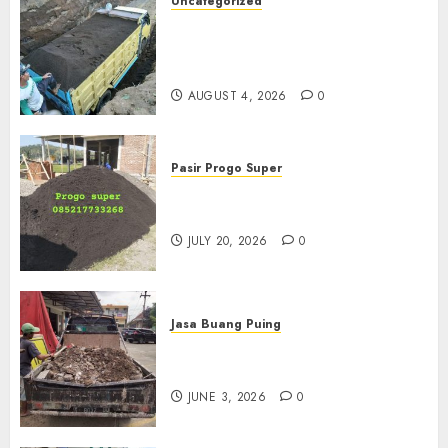
Uncategorized
Jual Pasir Bangunan
Termurah Di Malang
085217733268
AUGUST 4, 2026
0
Pasir Progo Super
Jual Pasir Progo Termurah Di
Jogja
JULY 20, 2026
0
Jasa Buang Puing
Jasa Buang Puing Termurah
Di Kudus 085217733268
JUNE 3, 2026
0