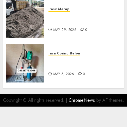
Pasir Merapi
Jual Pasir Merapi Termurah Di
Boyolali 085217733268
MAY 29, 2026
0
Jasa Coring Beton
Jasa Coring Beton Termurah
Di Gersik 085217733268
MAY 5, 2026
0
Copyright © All rights reserved.
|
ChromeNews
by AF themes.