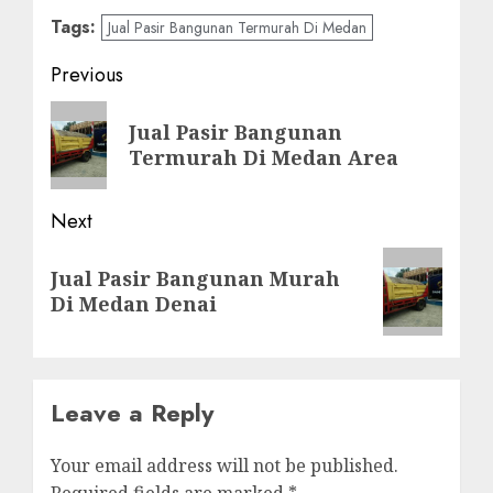
Tags:
Jual Pasir Bangunan Termurah Di Medan
Post
Previous
navigation
Previous
Jual Pasir Bangunan
post:
Termurah Di Medan Area
Next
Next
Jual Pasir Bangunan Murah
post:
Di Medan Denai
Leave a Reply
Your email address will not be published.
Required fields are marked
*