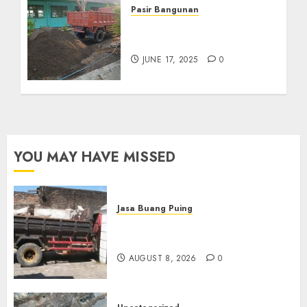
Pasir Bangunan
Jual Pasir Kediri
Termurah 085217733268
JUNE 17, 2025
0
YOU MAY HAVE MISSED
Jasa Buang Puing
Jasa Buang Puing Termurah
Di Solo
AUGUST 8, 2026
0