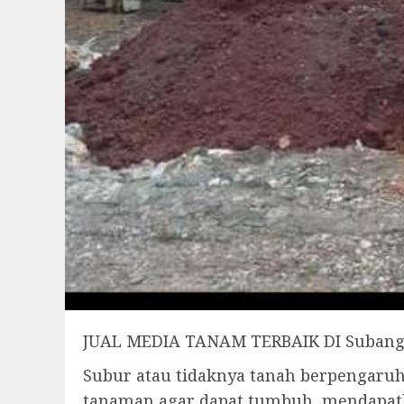
JUAL MEDIA TANAM TERBAIK DI Suban
Subur atau tidaknya tanah berpengar
tanaman agar dapat tumbuh, mendapatk