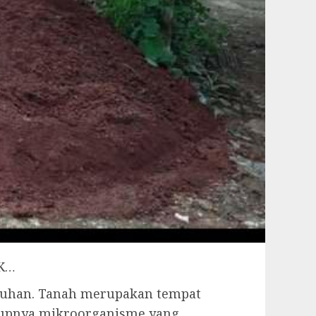
IK…
buhan. Tanah merupakan tempat
idupnya mikroorganisme yang