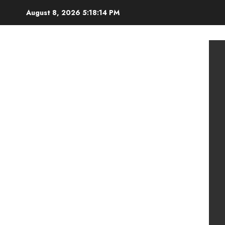
Skip
August 8, 2026
5:18:15 PM
to
content