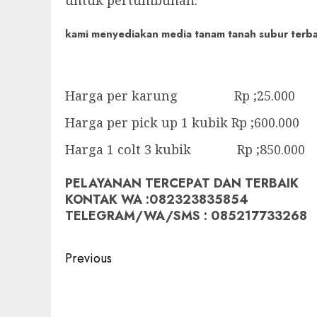
kami menyediakan media tanam tanah subur terbaik
Harga per karung Rp ;25.000
Harga per pick up 1 kubik Rp ;600.000
Harga 1 colt 3 kubik Rp ;850.000
PELAYANAN TERCEPAT DAN TERBAIK
KONTAK WA :082323835854
TELEGRAM/WA/SMS : 085217733268
Post
Previous
navigation
Previous
post: