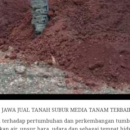
g JAWA JUAL TANAH SUBUR MEDIA TANAM TERBA
uh terhadap pertumbuhan dan perkembangan tum
an air, unsur hara, udara dan sebagai tempat h