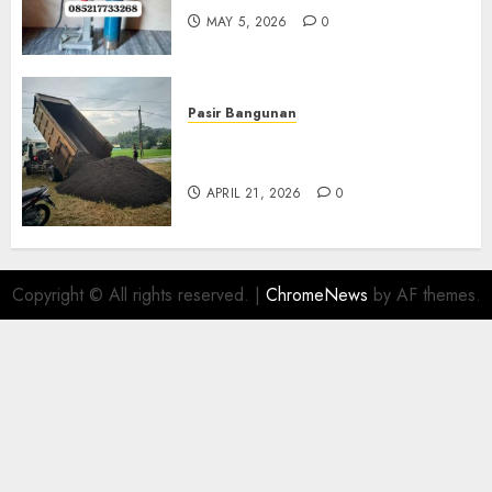
MAY 5, 2026
0
Pasir Bangunan
Jual Pasir Termurah Di
Wonosari 085217733268
APRIL 21, 2026
0
Copyright © All rights reserved.
|
ChromeNews
by AF themes.