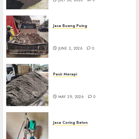
Jasa Buang Puing
Jasa Buang Puing Termurah
Di Kudus 085217733268
JUNE 3, 2026
0
Pasir Merapi
Jual Pasir Merapi Termurah Di
Boyolali 085217733268
MAY 29, 2026
0
Jasa Coring Beton
Jasa Coring Beton Termurah
Di Gersik 085217733268