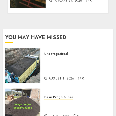
JANUARY 29, 2026
0
YOU MAY HAVE MISSED
Uncategorized
Jual Pasir Bangunan
Termurah Di Malang
085217733268
AUGUST 4, 2026
0
Pasir Progo Super
Jual Pasir Progo Termurah Di
Jogja
JULY 20, 2026
0