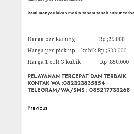
kami menyediakan media tanam tanah subur terbaik
Harga per karung Rp ;25.000
Harga per pick up 1 kubik Rp ;600.000
Harga 1 colt 3 kubik Rp ;850.000
PELAYANAN TERCEPAT DAN TERBAIK
KONTAK WA :082323835854
TELEGRAM/WA/SMS : 085217733268
Post
Previous
navigation
Previous
post: