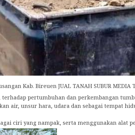
eusangan Kab. Bireuen JUAL TANAH SUBUR MEDI
uh terhadap pertumbuhan dan perkembangan tum
an air, unsur hara, udara dan sebagai tempat h
rbagai ciri yang nampak, serta menggunakan alat