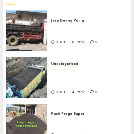
Jasa Buang Puing
Jasa Buang Puing Termurah
Di Solo
AUGUST 8, 2026
0
Uncategorized
Jual Pasir Bangunan
Termurah Di Malang
085217733268
AUGUST 4, 2026
0
Pasir Progo Super
Jual Pasir Progo Termurah Di
Jogja