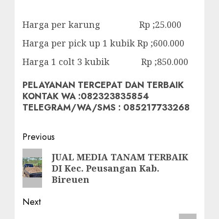
Harga per karung Rp ;25.000
Harga per pick up 1 kubik Rp ;600.000
Harga 1 colt 3 kubik Rp ;850.000
PELAYANAN TERCEPAT DAN TERBAIK
KONTAK WA :082323835854
TELEGRAM/WA/SMS : 085217733268
Post
Previous
navigation
Previous
JUAL MEDIA TANAM TERBAIK
DI Kec. Peusangan Kab.
post:
Bireuen
Next