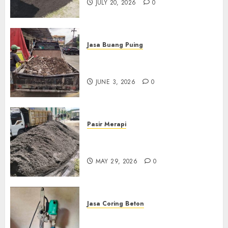
JULY 20, 2026
0
Jasa Buang Puing
Jasa Buang Puing Termurah
Di Kudus 085217733268
JUNE 3, 2026
0
Pasir Merapi
Jual Pasir Merapi Termurah Di
Boyolali 085217733268
MAY 29, 2026
0
Jasa Coring Beton
Jasa Coring Beton Termurah
Di Gersik 085217733268