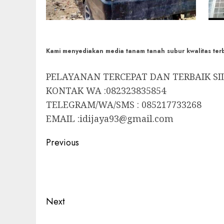
Kami menyediakan media tanam tanah subur kwalitas ter
PELAYANAN TERCEPAT DAN TERBAIK S
KONTAK WA :082323835854
TELEGRAM/WA/SMS : 085217733268
EMAIL :idijaya93@gmail.com
Post
Previous
navigation
Previous
post:
Next
Next