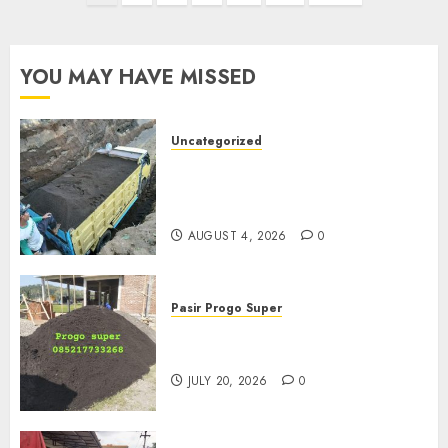
pagination
YOU MAY HAVE MISSED
Uncategorized
Jual Pasir Bangunan
Termurah Di Malang
085217733268
AUGUST 4, 2026
0
Pasir Progo Super
Jual Pasir Progo Termurah Di
Jogja
JULY 20, 2026
0