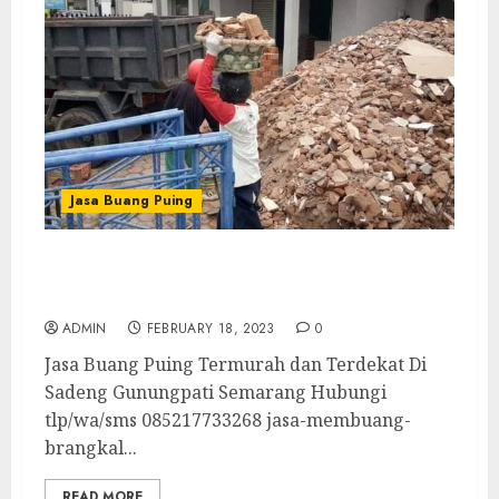
Jasa Buang Puing
Jasa Buang Puing Termurah dan Terdekat
Di Sadeng Gunungpati Semarang
ADMIN
FEBRUARY 18, 2023
0
Jasa Buang Puing Termurah dan Terdekat Di
Sadeng Gunungpati Semarang Hubungi
tlp/wa/sms 085217733268 jasa-membuang-
brangkal...
READ MORE