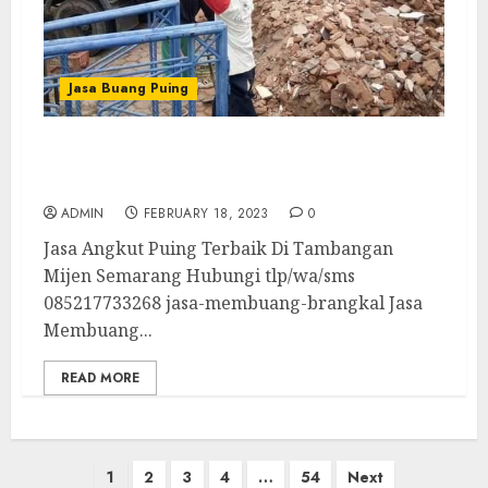
Jasa Buang Puing
Jasa Angkut Puing Terbaik Di Tambangan
Mijen Semarang
ADMIN
FEBRUARY 18, 2023
0
Jasa Angkut Puing Terbaik Di Tambangan
Mijen Semarang Hubungi tlp/wa/sms
085217733268 jasa-membuang-brangkal Jasa
Membuang...
READ MORE
Posts
1
2
3
4
…
54
Next