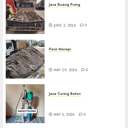
Jasa Buang Puing
Jasa Buang Puing Termurah
Di Kudus 085217733268
JUNE 3, 2026
0
Pasir Merapi
Jual Pasir Merapi Termurah Di
Boyolali 085217733268
MAY 29, 2026
0
Jasa Coring Beton
Jasa Coring Beton Termurah
Di Gersik 085217733268
MAY 5, 2026
0