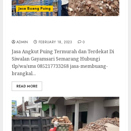
Jasa Buang Puing
Jasa Angkut Puing Termurah dan Terdekat
Di Siwalan Gayamsari Semarang
ADMIN
FEBRUARY 18, 2023
0
Jasa Angkut Puing Termurah dan Terdekat Di
Siwalan Gayamsari Semarang Hubungi
tlp/wa/sms 085217733268 jasa-membuang-
brangkal...
READ MORE