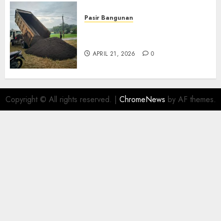
Pasir Bangunan
Jual Pasir Termurah Di
Wonosari 085217733268
APRIL 21, 2026
0
Copyright © All rights reserved.
|
ChromeNews
by AF themes.