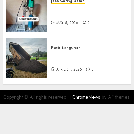
Jasa Coring Beton
Jasa Coring Beton Termurah
Di Gersik 085217733268
MAY 5, 2026
0
Pasir Bangunan
Jual Pasir Termurah Di
Wonosari 085217733268
APRIL 21, 2026
0
Copyright © All rights reserved.
|
ChromeNews
by AF themes.