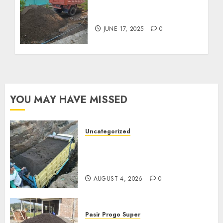
Jual Pasir Kediri
Termurah 085217733268
JUNE 17, 2025
0
YOU MAY HAVE MISSED
Uncategorized
Jual Pasir Bangunan
Termurah Di Malang
085217733268
AUGUST 4, 2026
0
Pasir Progo Super