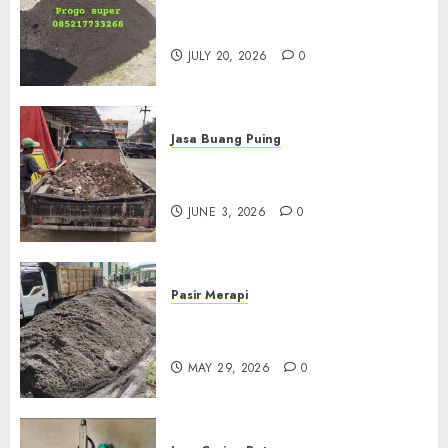
Jual Pasir Progo Termurah Di
Jogja
JULY 20, 2026
0
Jasa Buang Puing
Jasa Buang Puing Termurah
Di Kudus 085217733268
JUNE 3, 2026
0
Pasir Merapi
Jual Pasir Merapi Termurah Di
Boyolali 085217733268
MAY 29, 2026
0