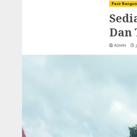
Pasir Bangu
Sedi
Dan 
ADMIN