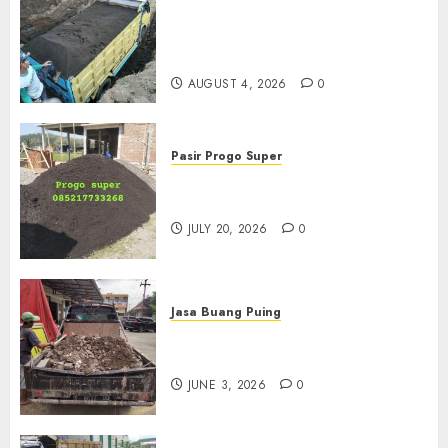
Jual Pasir Bangunan
Termurah Di Malang
085217733268
AUGUST 4, 2026
0
Pasir Progo Super
Jual Pasir Progo Termurah Di
Jogja
JULY 20, 2026
0
Jasa Buang Puing
Jasa Buang Puing Termurah
Di Kudus 085217733268
JUNE 3, 2026
0