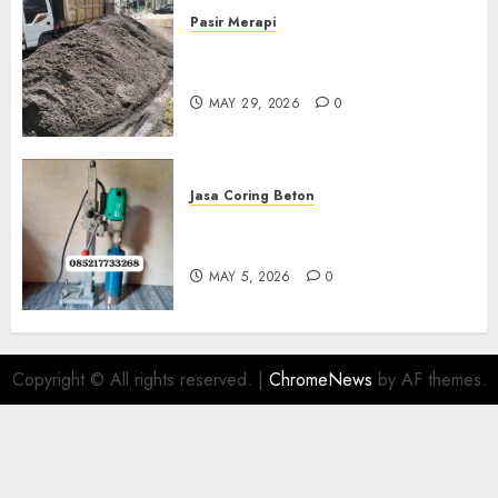
Pasir Merapi
Jual Pasir Merapi Termurah Di
Boyolali 085217733268
MAY 29, 2026
0
Jasa Coring Beton
Jasa Coring Beton Termurah
Di Gersik 085217733268
MAY 5, 2026
0
Copyright © All rights reserved.
|
ChromeNews
by AF themes.