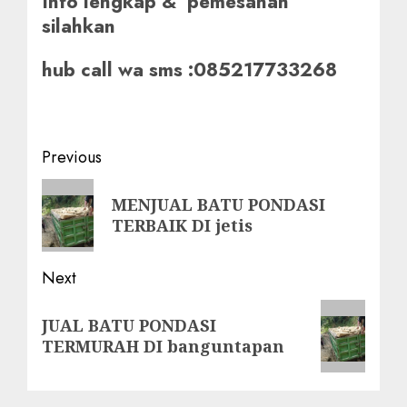
Info lengkap & pemesanan
silahkan
hub call wa sms :085217733268
Post
Previous
navigation
Previous
MENJUAL BATU PONDASI
post:
TERBAIK DI jetis
Next
Next
JUAL BATU PONDASI
post:
TERMURAH DI banguntapan