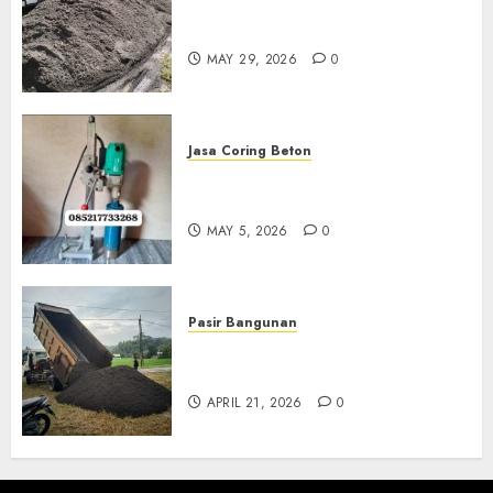
Jual Pasir Merapi Termurah Di
Boyolali 085217733268
MAY 29, 2026
0
Jasa Coring Beton
Jasa Coring Beton Termurah
Di Gersik 085217733268
MAY 5, 2026
0
Pasir Bangunan
Jual Pasir Termurah Di
Wonosari 085217733268
APRIL 21, 2026
0