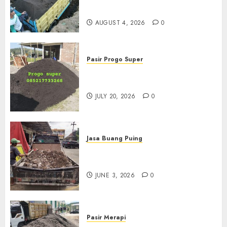
085217733268
AUGUST 4, 2026
0
Pasir Progo Super
Jual Pasir Progo Termurah Di
Jogja
JULY 20, 2026
0
Jasa Buang Puing
Jasa Buang Puing Termurah
Di Kudus 085217733268
JUNE 3, 2026
0
Pasir Merapi