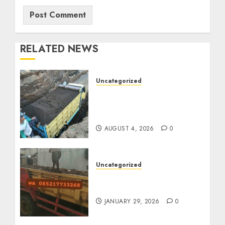
RELATED NEWS
Uncategorized
Jual Pasir Bangunan
Termurah Di Malang
085217733268
AUGUST 4, 2026
0
Uncategorized
Jasa Buang Puing
Termurah Di Solo
JANUARY 29, 2026
0