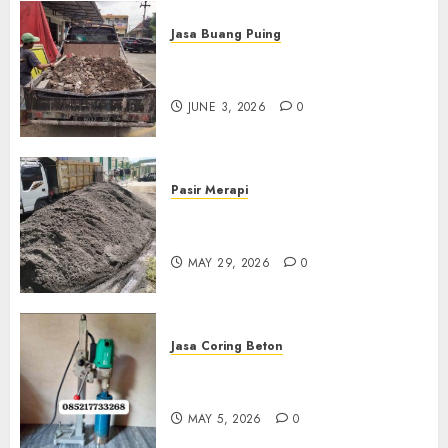
Jasa Buang Puing
Jasa Buang Puing Termurah
Di Kudus 085217733268
JUNE 3, 2026
0
Pasir Merapi
Jual Pasir Merapi Termurah Di
Boyolali 085217733268
MAY 29, 2026
0
Jasa Coring Beton
Jasa Coring Beton Termurah
Di Gersik 085217733268
MAY 5, 2026
0