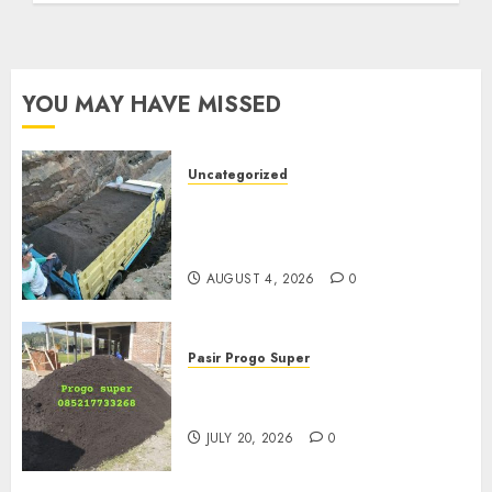
YOU MAY HAVE MISSED
Uncategorized
Jual Pasir Bangunan
Termurah Di Malang
085217733268
AUGUST 4, 2026
0
Pasir Progo Super
Jual Pasir Progo Termurah Di
Jogja
JULY 20, 2026
0