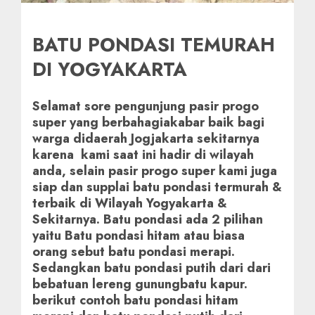
BATU PONDASI TEMURAH
DI YOGYAKARTA
Selamat sore pengunjung pasir progo
super yang berbahagiakabar baik bagi
warga didaerah Jogjakarta sekitarnya
karena kami saat ini hadir di wilayah
anda, selain pasir progo super kami juga
siap dan supplai batu pondasi termurah &
terbaik di Wilayah Yogyakarta &
Sekitarnya. Batu pondasi ada 2 pilihan
yaitu Batu pondasi hitam atau biasa
orang sebut batu pondasi merapi.
Sedangkan batu pondasi putih dari dari
bebatuan lereng gunungbatu kapur.
berikut contoh batu pondasi hitam