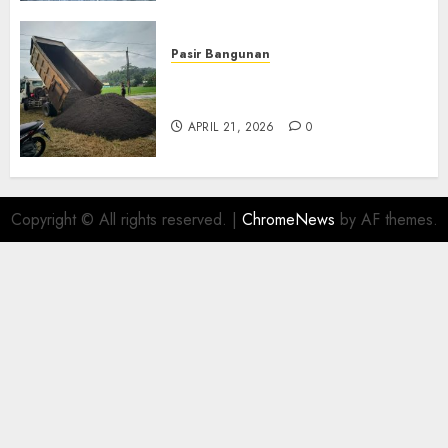
Pasir Bangunan
Jual Pasir Termurah Di
Wonosari 085217733268
APRIL 21, 2026
0
Copyright © All rights reserved.
|
ChromeNews
by AF themes.