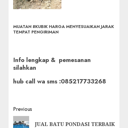
MUATAN 8KUBIK HARGA MENYESUAIKAN JARAK
TEMPAT PENGIRIMAN
Info lengkap & pemesanan
silahkan
hub call wa sms :085217733268
Post
Previous
navigation
Previous
JUAL BATU PONDASI TERBAIK
post: