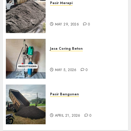
Pasir Merapi
Jual Pasir Merapi Termurah Di
Boyolali 085217733268
MAY 29, 2026
0
Jasa Coring Beton
Jasa Coring Beton Termurah
Di Gersik 085217733268
MAY 5, 2026
0
Pasir Bangunan
Jual Pasir Termurah Di
Wonosari 085217733268
APRIL 21, 2026
0