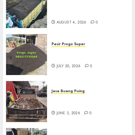
Jual Pasir Bangunan
Termurah Di Malang
085217733268
AUGUST 4, 2026
0
Pasir Progo Super
Jual Pasir Progo Termurah Di
Jogja
JULY 20, 2026
0
Jasa Buang Puing
Jasa Buang Puing Termurah
Di Kudus 085217733268
JUNE 3, 2026
0