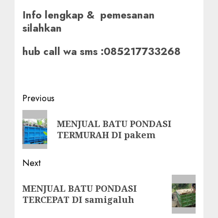
Info lengkap & pemesanan
silahkan
hub call wa sms :085217733268
Post
Previous
navigation
Previous
MENJUAL BATU PONDASI
post:
TERMURAH DI pakem
Next
Next
MENJUAL BATU PONDASI
post:
TERCEPAT DI samigaluh