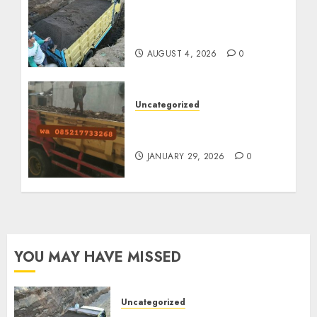
Jual Pasir Bangunan
Termurah Di Malang
085217733268
AUGUST 4, 2026
0
Uncategorized
Jasa Buang Puing
Termurah Di Solo
JANUARY 29, 2026
0
YOU MAY HAVE MISSED
Uncategorized