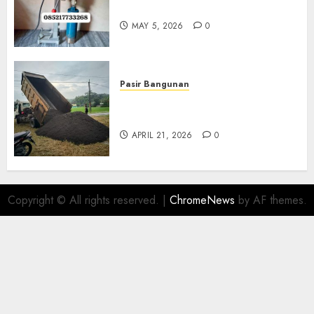
Di Gersik 085217733268
MAY 5, 2026
0
Pasir Bangunan
Jual Pasir Termurah Di
Wonosari 085217733268
APRIL 21, 2026
0
Copyright © All rights reserved.
|
ChromeNews
by AF themes.