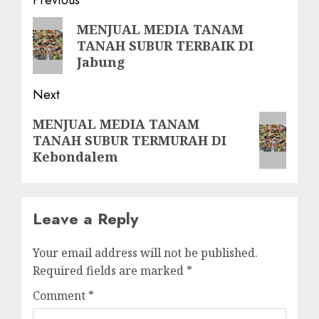
Post
Previous
navigation
Previous
MENJUAL MEDIA TANAM
TANAH SUBUR TERBAIK DI
post:
Jabung
Next
Next
MENJUAL MEDIA TANAM
TANAH SUBUR TERMURAH DI
post:
Kebondalem
Leave a Reply
Your email address will not be published.
Required fields are marked
*
Comment
*