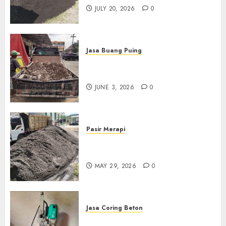
JULY 20, 2026
0
Jasa Buang Puing
Jasa Buang Puing Termurah
Di Kudus 085217733268
JUNE 3, 2026
0
Pasir Merapi
Jual Pasir Merapi Termurah Di
Boyolali 085217733268
MAY 29, 2026
0
Jasa Coring Beton
Jasa Coring Beton Termurah