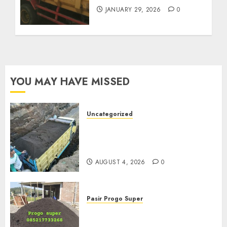
JANUARY 29, 2026
0
YOU MAY HAVE MISSED
Uncategorized
Jual Pasir Bangunan
Termurah Di Malang
085217733268
AUGUST 4, 2026
0
Pasir Progo Super
Jual Pasir Progo Termurah Di
Jogja