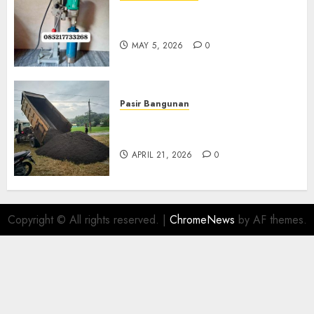
Jasa Coring Beton Termurah
Di Gersik 085217733268
MAY 5, 2026
0
Pasir Bangunan
Jual Pasir Termurah Di
Wonosari 085217733268
APRIL 21, 2026
0
Copyright © All rights reserved.
|
ChromeNews
by AF themes.