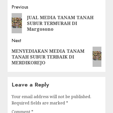
Post
Previous
navigation
Previous
JUAL MEDIA TANAM TANAH
SUBUR TERMURAH DI
post:
Margosono
Next
Next
MENYEDIAKAN MEDIA TANAM
TANAH SUBUR TERBAIK DI
post:
MERDIKOREJO
Leave a Reply
Your email address will not be published.
Required fields are marked
*
Comment
*