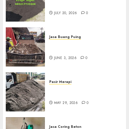
Jogja
JULY 20, 2026
0
Jasa Buang Puing
Jasa Buang Puing Termurah
Di Kudus 085217733268
JUNE 3, 2026
0
Pasir Merapi
Jual Pasir Merapi Termurah Di
Boyolali 085217733268
MAY 29, 2026
0
Jasa Coring Beton