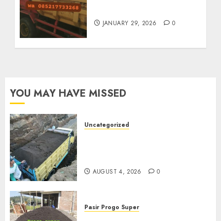
Termurah Di Solo
JANUARY 29, 2026
0
YOU MAY HAVE MISSED
Uncategorized
Jual Pasir Bangunan
Termurah Di Malang
085217733268
AUGUST 4, 2026
0
Pasir Progo Super
Jual Pasir Progo Termurah Di