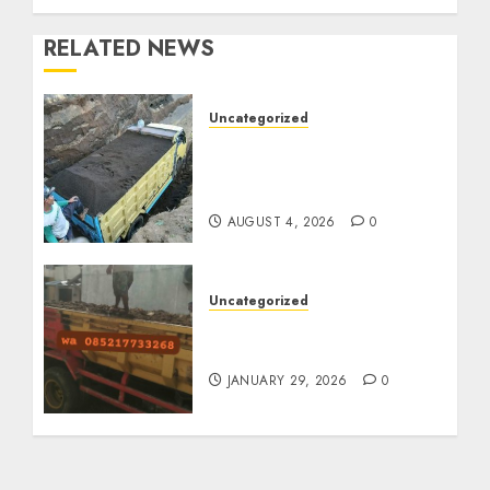
RELATED NEWS
Uncategorized
Jual Pasir Bangunan
Termurah Di Malang
085217733268
AUGUST 4, 2026
0
Uncategorized
Jasa Buang Puing
Termurah Di Solo
JANUARY 29, 2026
0