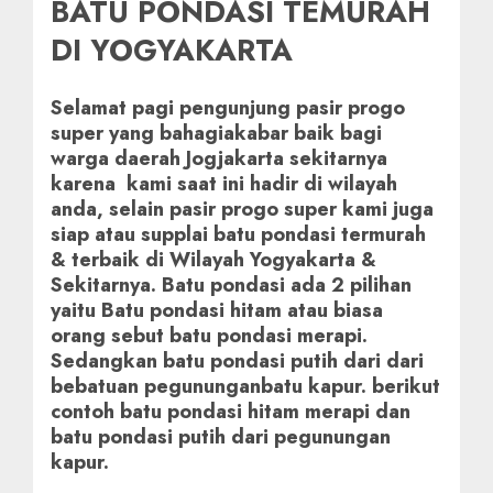
BATU PONDASI TEMURAH
DI YOGYAKARTA
Selamat pagi pengunjung pasir progo
super yang bahagiakabar baik bagi
warga daerah Jogjakarta sekitarnya
karena kami saat ini hadir di wilayah
anda, selain pasir progo super kami juga
siap atau supplai batu pondasi termurah
& terbaik di Wilayah Yogyakarta &
Sekitarnya. Batu pondasi ada 2 pilihan
yaitu Batu pondasi hitam atau biasa
orang sebut batu pondasi merapi.
Sedangkan batu pondasi putih dari dari
bebatuan pegununganbatu kapur. berikut
contoh batu pondasi hitam merapi dan
batu pondasi putih dari pegunungan
kapur.