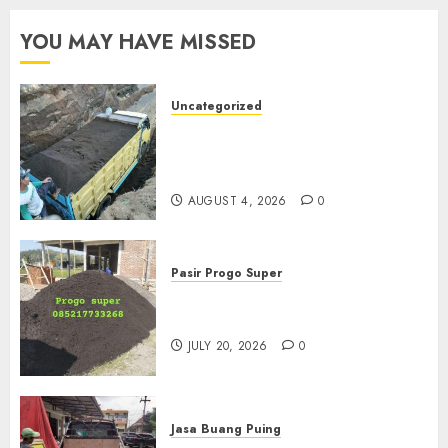
YOU MAY HAVE MISSED
Uncategorized
Jual Pasir Bangunan
Termurah Di Malang
085217733268
AUGUST 4, 2026
0
Pasir Progo Super
Jual Pasir Progo Termurah Di
Jogja
JULY 20, 2026
0
Jasa Buang Puing