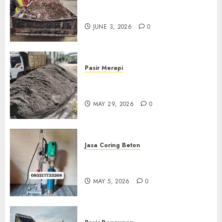
Jasa Buang Puing Termurah
Di Kudus 085217733268
JUNE 3, 2026
0
Pasir Merapi
Jual Pasir Merapi Termurah Di
Boyolali 085217733268
MAY 29, 2026
0
Jasa Coring Beton
Jasa Coring Beton Termurah
Di Gersik 085217733268
MAY 5, 2026
0