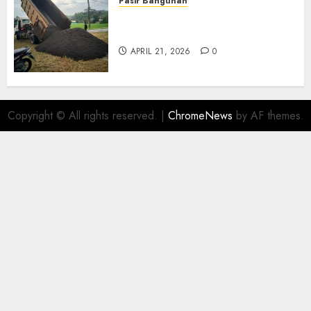
Pasir Bangunan
Jual Pasir Termurah Di
Wonosari 085217733268
APRIL 21, 2026
0
Copyright © All rights reserved.
|
ChromeNews
by AF themes.