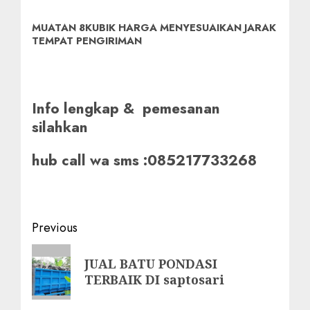
MUATAN 8KUBIK HARGA MENYESUAIKAN JARAK
TEMPAT PENGIRIMAN
Info lengkap & pemesanan
silahkan
hub call wa sms :085217733268
Post
Previous
navigation
Previous
JUAL BATU PONDASI
post:
TERBAIK DI saptosari