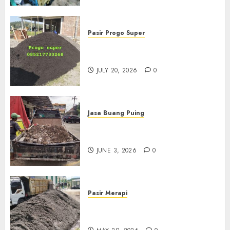
Pasir Progo Super
Jual Pasir Progo Termurah Di
Jogja
JULY 20, 2026
0
Jasa Buang Puing
Jasa Buang Puing Termurah
Di Kudus 085217733268
JUNE 3, 2026
0
Pasir Merapi
Jual Pasir Merapi Termurah Di
Boyolali 085217733268