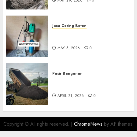
MAY 29, 2026
0
Jasa Coring Beton
Jasa Coring Beton Termurah
Di Gersik 085217733268
MAY 5, 2026
0
Pasir Bangunan
Jual Pasir Termurah Di
Wonosari 085217733268
APRIL 21, 2026
0
Copyright © All rights reserved.
|
ChromeNews
by AF themes.