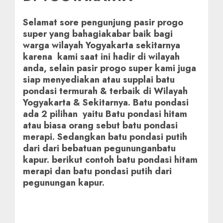
Selamat sore pengunjung pasir progo
super yang bahagiakabar baik bagi
warga wilayah Yogyakarta sekitarnya
karena kami saat ini hadir di wilayah
anda, selain pasir progo super kami juga
siap menyediakan atau supplai batu
pondasi termurah & terbaik di Wilayah
Yogyakarta & Sekitarnya. Batu pondasi
ada 2 pilihan yaitu Batu pondasi hitam
atau biasa orang sebut batu pondasi
merapi. Sedangkan batu pondasi putih
dari dari bebatuan pegununganbatu
kapur. berikut contoh batu pondasi hitam
merapi dan batu pondasi putih dari
pegunungan kapur.