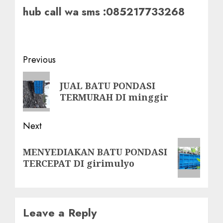
hub call wa sms :085217733268
Post
Previous
navigation
Previous
JUAL BATU PONDASI
post:
TERMURAH DI minggir
Next
Next
MENYEDIAKAN BATU PONDASI
post:
TERCEPAT DI girimulyo
Leave a Reply