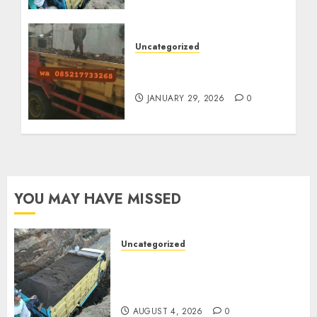
Uncategorized
Jasa Buang Puing
Termurah Di Solo
JANUARY 29, 2026
0
YOU MAY HAVE MISSED
Uncategorized
Jual Pasir Bangunan
Termurah Di Malang
085217733268
AUGUST 4, 2026
0