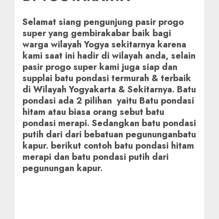
Selamat siang pengunjung pasir progo
super yang gembirakabar baik bagi
warga wilayah Yogya sekitarnya karena
kami saat ini hadir di wilayah anda, selain
pasir progo super kami juga siap dan
supplai batu pondasi termurah & terbaik
di Wilayah Yogyakarta & Sekitarnya. Batu
pondasi ada 2 pilihan yaitu Batu pondasi
hitam atau biasa orang sebut batu
pondasi merapi. Sedangkan batu pondasi
putih dari dari bebatuan pegununganbatu
kapur. berikut contoh batu pondasi hitam
merapi dan batu pondasi putih dari
pegunungan kapur.