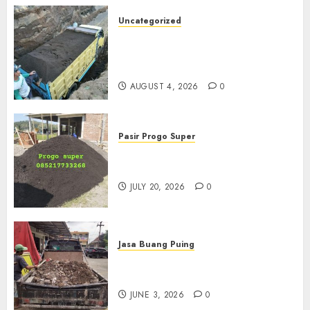
Uncategorized
Jual Pasir Bangunan
Termurah Di Malang
085217733268
AUGUST 4, 2026
0
Pasir Progo Super
Jual Pasir Progo Termurah Di
Jogja
JULY 20, 2026
0
Jasa Buang Puing
Jasa Buang Puing Termurah
Di Kudus 085217733268
JUNE 3, 2026
0