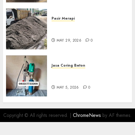
Pasir Merapi
Jual Pasir Merapi Termurah Di
Boyolali 085217733268
MAY 29, 2026
0
Jasa Coring Beton
Jasa Coring Beton Termurah
Di Gersik 085217733268
MAY 5, 2026
0
Copyright © All rights reserved.
|
ChromeNews
by AF themes.