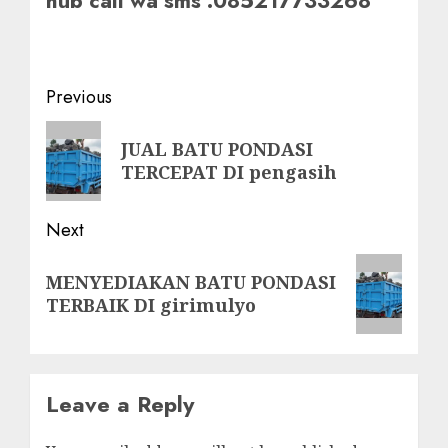
hub call wa sms :085217733268
Post
Previous
navigation
Previous
JUAL BATU PONDASI
post:
TERCEPAT DI pengasih
Next
Next
MENYEDIAKAN BATU PONDASI
post:
TERBAIK DI girimulyo
Leave a Reply