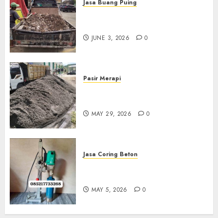
Jasa Buang Puing
Jasa Buang Puing Termurah
Di Kudus 085217733268
JUNE 3, 2026
0
Pasir Merapi
Jual Pasir Merapi Termurah Di
Boyolali 085217733268
MAY 29, 2026
0
Jasa Coring Beton
Jasa Coring Beton Termurah
Di Gersik 085217733268
MAY 5, 2026
0