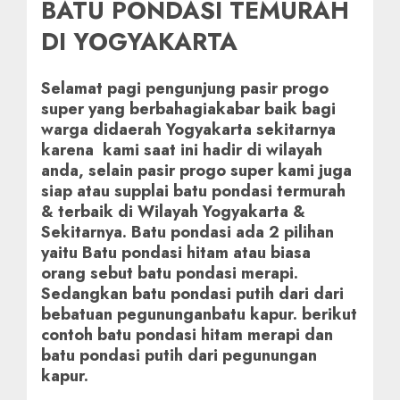
BATU PONDASI TEMURAH
DI YOGYAKARTA
Selamat pagi pengunjung pasir progo
super yang berbahagiakabar baik bagi
warga didaerah Yogyakarta sekitarnya
karena kami saat ini hadir di wilayah
anda, selain pasir progo super kami juga
siap atau supplai batu pondasi termurah
& terbaik di Wilayah Yogyakarta &
Sekitarnya. Batu pondasi ada 2 pilihan
yaitu Batu pondasi hitam atau biasa
orang sebut batu pondasi merapi.
Sedangkan batu pondasi putih dari dari
bebatuan pegununganbatu kapur. berikut
contoh batu pondasi hitam merapi dan
batu pondasi putih dari pegunungan
kapur.