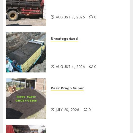
Jasa Buang Puing Termurah
Di Solo
AUGUST 8, 2026
0
Uncategorized
Jual Pasir Bangunan
Termurah Di Malang
085217733268
AUGUST 4, 2026
0
Pasir Progo Super
Jual Pasir Progo Termurah Di
Jogja
JULY 20, 2026
0