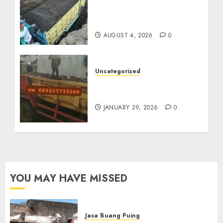
Jual Pasir Bangunan
Termurah Di Malang
085217733268
AUGUST 4, 2026
0
Uncategorized
Jasa Buang Puing
Termurah Di Solo
JANUARY 29, 2026
0
YOU MAY HAVE MISSED
Jasa Buang Puing