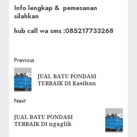
Info lengkap & pemesanan
silahkan
hub call wa sms :085217733268
Post
Previous
navigation
Previous
JUAL BATU PONDASI
post:
TERBAIK DI Kasihan
Next
Next
JUAL BATU PONDASI
post:
TERBAIK DI ngaglik