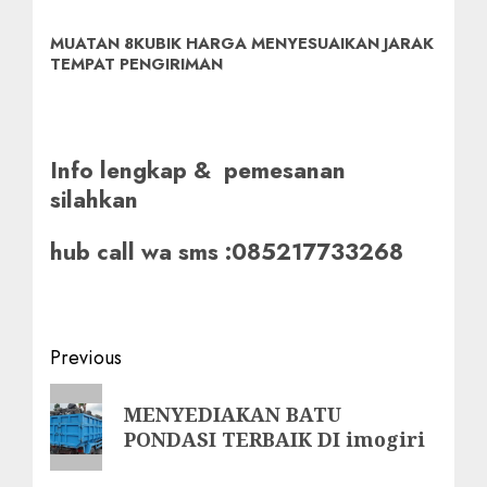
MUATAN 8KUBIK HARGA MENYESUAIKAN JARAK
TEMPAT PENGIRIMAN
Info lengkap & pemesanan
silahkan
hub call wa sms :085217733268
Post
Previous
navigation
Previous
MENYEDIAKAN BATU
post:
PONDASI TERBAIK DI imogiri