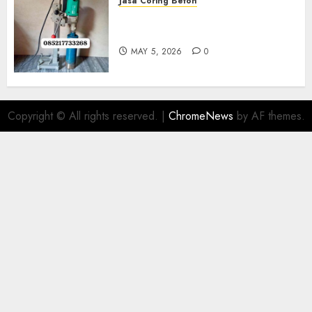
Jasa Coring Beton
Jasa Coring Beton Termurah
Di Gersik 085217733268
MAY 5, 2026
0
Copyright © All rights reserved.
|
ChromeNews
by AF themes.