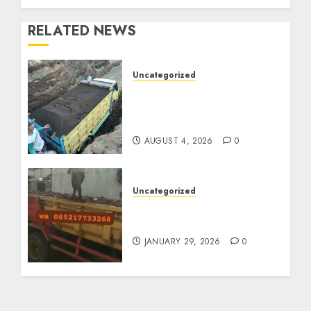
RELATED NEWS
Uncategorized
Jual Pasir Bangunan
Termurah Di Malang
085217733268
AUGUST 4, 2026
0
Uncategorized
Jasa Buang Puing
Termurah Di Solo
JANUARY 29, 2026
0