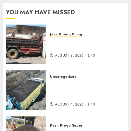
YOU MAY HAVE MISSED
Jasa Buang Puing
Jasa Buang Puing Termurah
Di Solo
AUGUST 8, 2026
0
Uncategorized
Jual Pasir Bangunan
Termurah Di Malang
085217733268
AUGUST 4, 2026
0
Pasir Progo Super