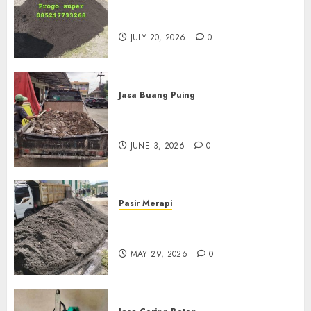
Jual Pasir Progo Termurah Di
Jogja
JULY 20, 2026
0
Jasa Buang Puing
Jasa Buang Puing Termurah
Di Kudus 085217733268
JUNE 3, 2026
0
Pasir Merapi
Jual Pasir Merapi Termurah Di
Boyolali 085217733268
MAY 29, 2026
0