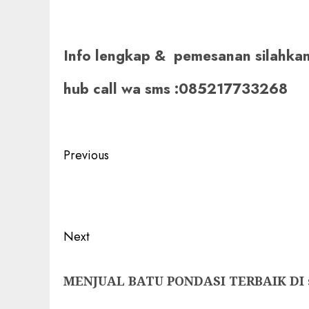
Info lengkap & pemesanan silahka
hub call wa sms :085217733268
Post
Previous
navigation
Previous
post:
Next
Next
MENJUAL BATU PONDASI TERBAIK DI 
post: