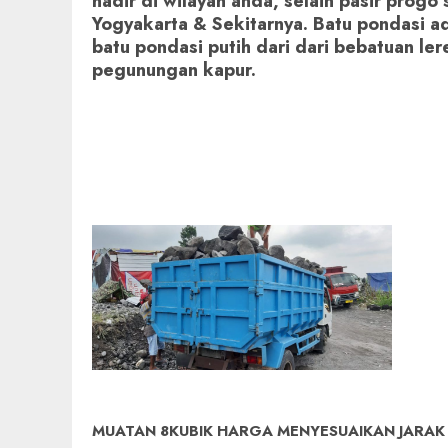
hadir di wilayah anda, selain pasir progo
Yogyakarta & Sekitarnya. Batu pondasi ad
batu pondasi putih dari dari bebatuan le
pegunungan kapur.
MUATAN 8KUBIK HARGA MENYESUAIKAN JARAK