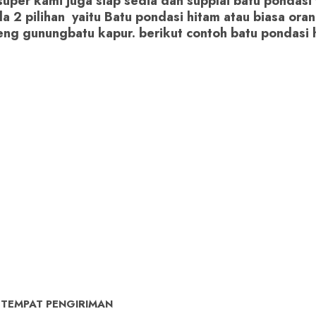
 super kami juga siap sedia dan supplai batu pondasi
a 2 pilihan yaitu Batu pondasi hitam atau biasa or
reng gunungbatu kapur. berikut contoh batu pondasi 
 TEMPAT PENGIRIMAN