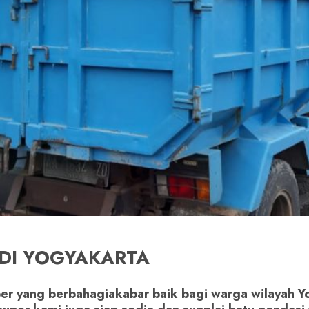
DI YOGYAKARTA
er yang berbahagiakabar baik bagi warga wilayah Yo