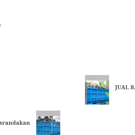
n
JUAL B
srandakan