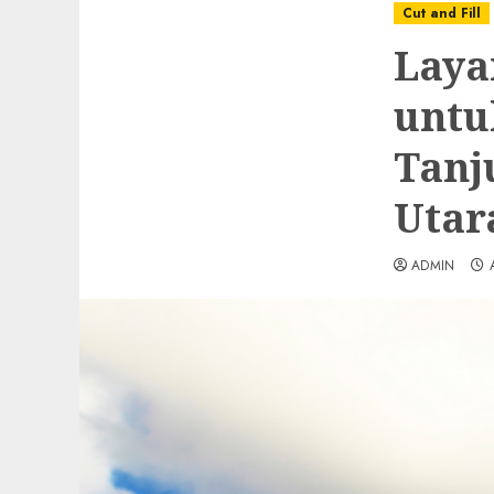
Cut and Fill
Laya
untu
Tanj
Utar
ADMIN