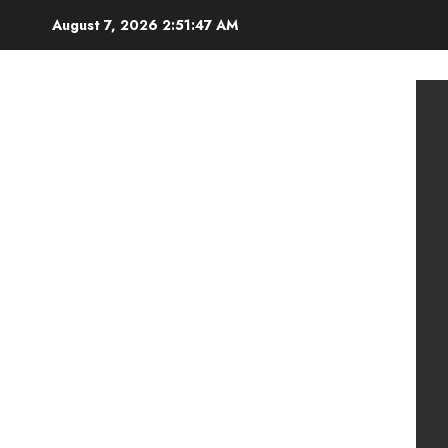
Skip
August 7, 2026
2:51:49 AM
to
content