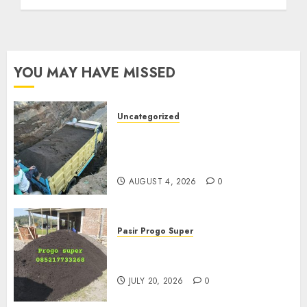
YOU MAY HAVE MISSED
Uncategorized
Jual Pasir Bangunan
Termurah Di Malang
085217733268
AUGUST 4, 2026
0
Pasir Progo Super
Jual Pasir Progo Termurah Di
Jogja
JULY 20, 2026
0