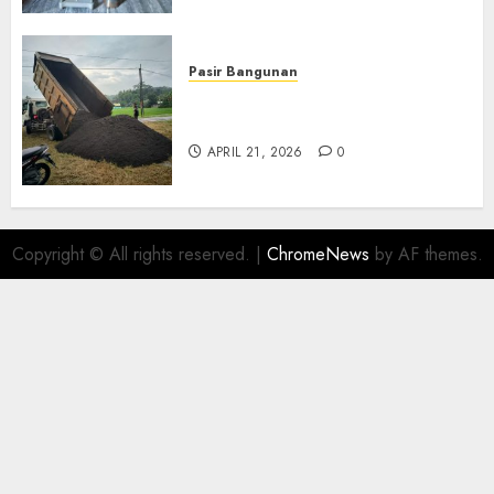
Pasir Bangunan
Jual Pasir Termurah Di
Wonosari 085217733268
APRIL 21, 2026
0
Copyright © All rights reserved.
|
ChromeNews
by AF themes.