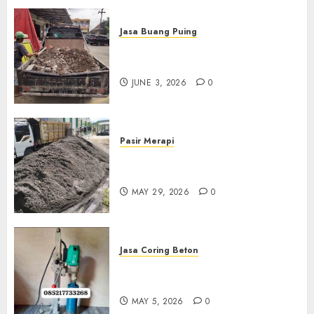
Jasa Buang Puing
Jasa Buang Puing Termurah
Di Kudus 085217733268
JUNE 3, 2026
0
Pasir Merapi
Jual Pasir Merapi Termurah Di
Boyolali 085217733268
MAY 29, 2026
0
Jasa Coring Beton
Jasa Coring Beton Termurah
Di Gersik 085217733268
MAY 5, 2026
0