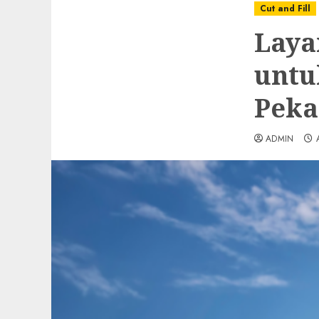
Cut and Fill
Laya
untu
Peka
ADMIN