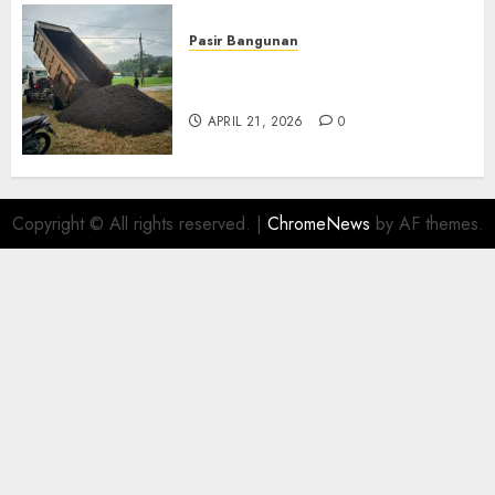
Pasir Bangunan
Jual Pasir Termurah Di
Wonosari 085217733268
APRIL 21, 2026
0
Copyright © All rights reserved.
|
ChromeNews
by AF themes.