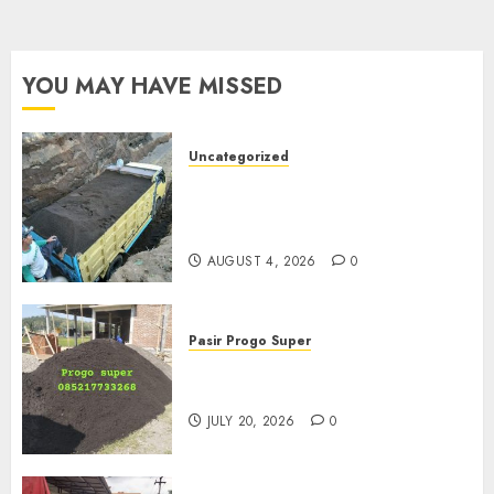
YOU MAY HAVE MISSED
Uncategorized
Jual Pasir Bangunan
Termurah Di Malang
085217733268
AUGUST 4, 2026
0
Pasir Progo Super
Jual Pasir Progo Termurah Di
Jogja
JULY 20, 2026
0