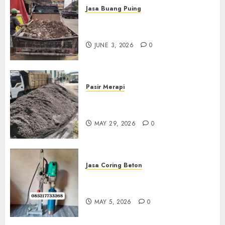
Jasa Buang Puing
Jasa Buang Puing Termurah
Di Kudus 085217733268
JUNE 3, 2026
0
Pasir Merapi
Jual Pasir Merapi Termurah Di
Boyolali 085217733268
MAY 29, 2026
0
Jasa Coring Beton
Jasa Coring Beton Termurah
Di Gersik 085217733268
MAY 5, 2026
0