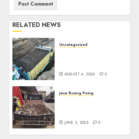
RELATED NEWS
Uncategorized
Jual Pasir Bangunan
Termurah Di Malang
085217733268
AUGUST 4, 2026
0
Jasa Buang Puing
Jasa Buang Puing
Termurah Di Kudus
085217733268
JUNE 3, 2026
0