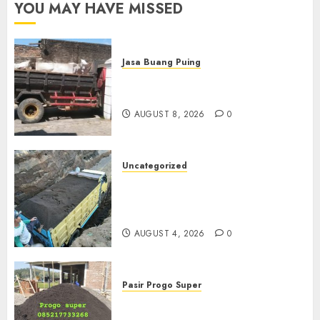
YOU MAY HAVE MISSED
Jasa Buang Puing
Jasa Buang Puing Termurah
Di Solo
AUGUST 8, 2026
0
Uncategorized
Jual Pasir Bangunan
Termurah Di Malang
085217733268
AUGUST 4, 2026
0
Pasir Progo Super
Jual Pasir Progo Termurah Di
Jogja