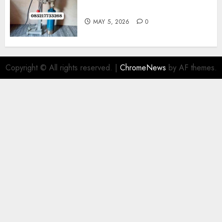
Di Gersik 085217733268
MAY 5, 2026
0
Copyright © All rights reserved.
|
ChromeNews
by AF themes.