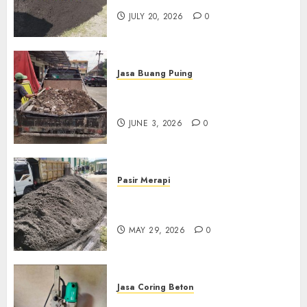
JULY 20, 2026
0
Jasa Buang Puing
Jasa Buang Puing Termurah
Di Kudus 085217733268
JUNE 3, 2026
0
Pasir Merapi
Jual Pasir Merapi Termurah Di
Boyolali 085217733268
MAY 29, 2026
0
Jasa Coring Beton
Jasa Coring Beton Termurah