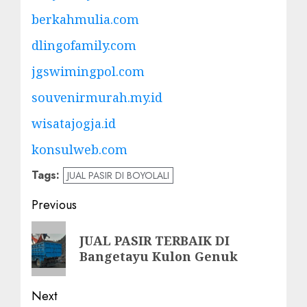
berkahmulia.com
dlingofamily.com
jgswimingpol.com
souvenirmurah.my.id
wisatajogja.id
konsulweb.com
Tags:
JUAL PASIR DI BOYOLALI
Post
Previous
navigation
Previous
JUAL PASIR TERBAIK DI
post:
Bangetayu Kulon Genuk
Next