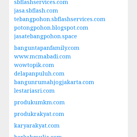
sbflashservices.com
jasa.sbflash.com
tebangpohon.sbflashservices.com
potongpohon.blogspot.com
jasatebangpohon.space
banguntapanfamily.com
www.mcmabadi.com
wowtopik.com
delapanpuluh.com
bangunrumahjogjakarta.com
lestariasri.com
produkumkm.com
produkrakyat.com
karyarakyat.com
berkahmulia.com