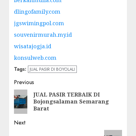
dlingofamily.com
jgswimingpol.com
souvenirmurah.my.id
wisatajogja.id
konsulweb.com
Tags:
JUAL PASIR DI BOYOLALI
Post
Previous
navigation
Previous
JUAL PASIR TERBAIK DI
Bojongsalaman Semarang
post:
Barat
Next
Next