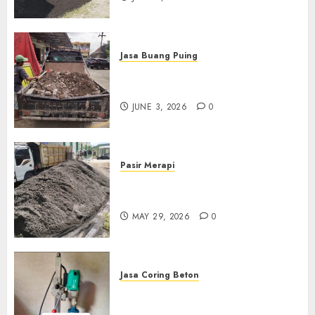
Jasa Buang Puing
Jasa Buang Puing Termurah
Di Kudus 085217733268
JUNE 3, 2026
0
Pasir Merapi
Jual Pasir Merapi Termurah Di
Boyolali 085217733268
MAY 29, 2026
0
Jasa Coring Beton
Jasa Coring Beton Termurah
Di Gersik 085217733268