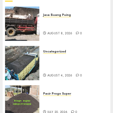
Jasa Buang Puing
Jasa Buang Puing Termurah
Di Solo
AUGUST 8, 2026
0
Uncategorized
Jual Pasir Bangunan
Termurah Di Malang
085217733268
AUGUST 4, 2026
0
Pasir Progo Super
Jual Pasir Progo Termurah Di
Jogja
JULY 20, 2026
0