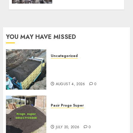
YOU MAY HAVE MISSED
Uncategorized
Jual Pasir Bangunan
Termurah Di Malang
085217733268
AUGUST 4, 2026
0
Pasir Progo Super
Jual Pasir Progo Termurah Di
Jogja
JULY 20, 2026
0