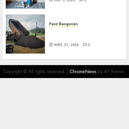
MAY 5, 2026
0
Pasir Bangunan
Jual Pasir Termurah Di
Wonosari 085217733268
APRIL 21, 2026
0
Copyright © All rights reserved.
|
ChromeNews
by AF themes.