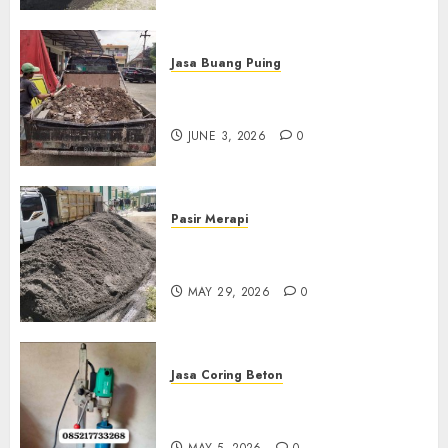
Jasa Buang Puing
Jasa Buang Puing Termurah
Di Kudus 085217733268
JUNE 3, 2026
0
Pasir Merapi
Jual Pasir Merapi Termurah Di
Boyolali 085217733268
MAY 29, 2026
0
Jasa Coring Beton
Jasa Coring Beton Termurah
Di Gersik 085217733268