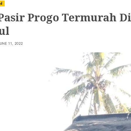
ed
 Pasir Progo Termurah D
ul
JUNE 11, 2022