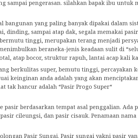
ng sampai pengerasan. silahkan bapak ibu untuk
al bangunan yang paling banyak dipakai dalam sis
ai, dinding, sampai atap dak, segala memakai pasi
 bermutu tinggi, merupakan terang menjadi persya
 menimbulkan beraneka-jenis keadaan sulit di “se
otal, atap bocor, struktur rapuh, lantai acap kali k
ang berkulitas super, bemutu tinggi, percayakan
suai keinginan anda adalah yang akan menciptaka
at tak hancur adalah “Pasir Progo Super“
 pasir berdasarkan tempat asal penggalian. Ada pa
 pasir cileungsi, dan pasir cisauk. Penamaan nama 
ongan Pasir Sungai. Pasir sungai yakni pasir ya