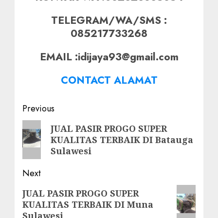
TELEGRAM/WA/SMS :
085217733268
EMAIL :idijaya93@gmail.com
CONTACT ALAMAT
Post
Previous
navigation
Previous
JUAL PASIR PROGO SUPER
KUALITAS TERBAIK DI Batauga
post:
Sulawesi
Next
Next
JUAL PASIR PROGO SUPER
KUALITAS TERBAIK DI Muna
post:
Sulawesi