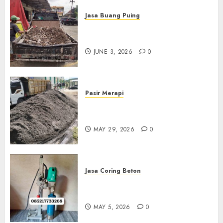
Jasa Buang Puing
Jasa Buang Puing Termurah
Di Kudus 085217733268
JUNE 3, 2026
0
Pasir Merapi
Jual Pasir Merapi Termurah Di
Boyolali 085217733268
MAY 29, 2026
0
Jasa Coring Beton
Jasa Coring Beton Termurah
Di Gersik 085217733268
MAY 5, 2026
0