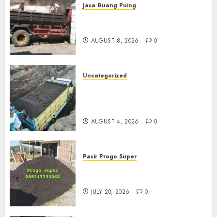
Jasa Buang Puing
Jasa Buang Puing Termurah
Di Solo
AUGUST 8, 2026
0
Uncategorized
Jual Pasir Bangunan
Termurah Di Malang
085217733268
AUGUST 4, 2026
0
Pasir Progo Super
Jual Pasir Progo Termurah Di
Jogja
JULY 20, 2026
0