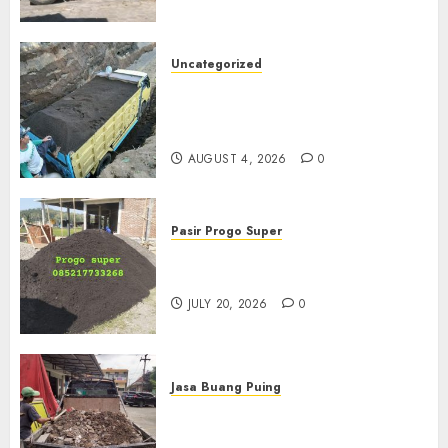
Uncategorized
Jual Pasir Bangunan
Termurah Di Malang
085217733268
AUGUST 4, 2026
0
Pasir Progo Super
Jual Pasir Progo Termurah Di
Jogja
JULY 20, 2026
0
Jasa Buang Puing
Jasa Buang Puing Termurah
Di Kudus 085217733268