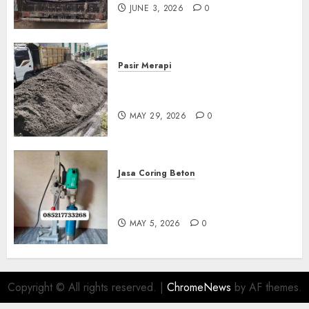
JUNE 3, 2026
0
Pasir Merapi
Jual Pasir Merapi Termurah Di
Boyolali 085217733268
MAY 29, 2026
0
Jasa Coring Beton
Jasa Coring Beton Termurah
Di Gersik 085217733268
MAY 5, 2026
0
Copyright © All rights reserved.
|
ChromeNews
by AF themes.