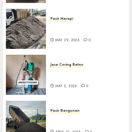
Pasir Merapi
Jual Pasir Merapi Termurah Di
Boyolali 085217733268
MAY 29, 2026
0
Jasa Coring Beton
Jasa Coring Beton Termurah
Di Gersik 085217733268
MAY 5, 2026
0
Pasir Bangunan
Jual Pasir Termurah Di
Wonosari 085217733268