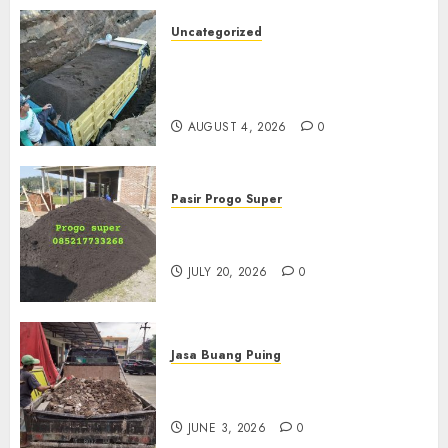
Uncategorized
Jual Pasir Bangunan
Termurah Di Malang
085217733268
AUGUST 4, 2026
0
Pasir Progo Super
Jual Pasir Progo Termurah Di
Jogja
JULY 20, 2026
0
Jasa Buang Puing
Jasa Buang Puing Termurah
Di Kudus 085217733268
JUNE 3, 2026
0