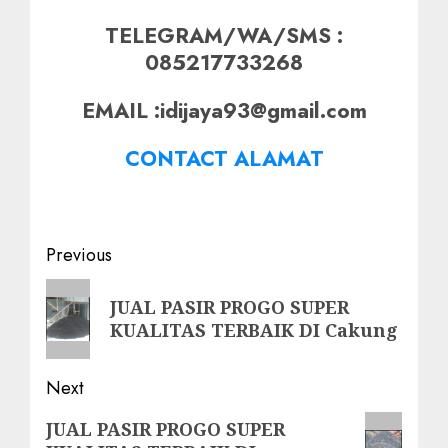
TELEGRAM/WA/SMS :
085217733268
EMAIL :idijaya93@gmail.com
CONTACT ALAMAT
Post
Previous
navigation
Previous
JUAL PASIR PROGO SUPER
post:
KUALITAS TERBAIK DI Cakung
Next
Next
JUAL PASIR PROGO SUPER