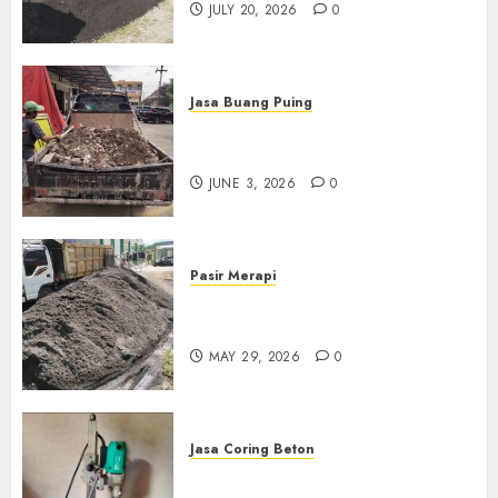
JULY 20, 2026
0
Jasa Buang Puing
Jasa Buang Puing Termurah
Di Kudus 085217733268
JUNE 3, 2026
0
Pasir Merapi
Jual Pasir Merapi Termurah Di
Boyolali 085217733268
MAY 29, 2026
0
Jasa Coring Beton
Jasa Coring Beton Termurah