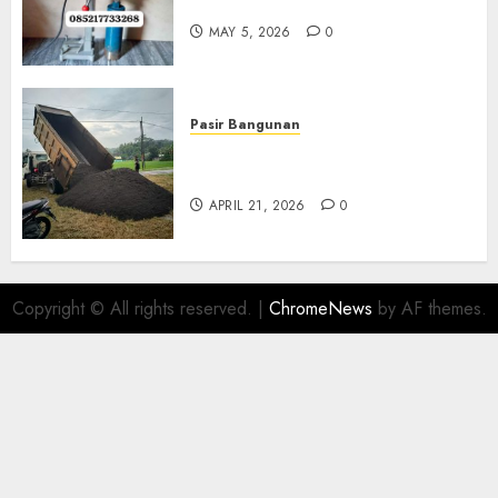
Di Gersik 085217733268
MAY 5, 2026
0
Pasir Bangunan
Jual Pasir Termurah Di
Wonosari 085217733268
APRIL 21, 2026
0
Copyright © All rights reserved.
|
ChromeNews
by AF themes.