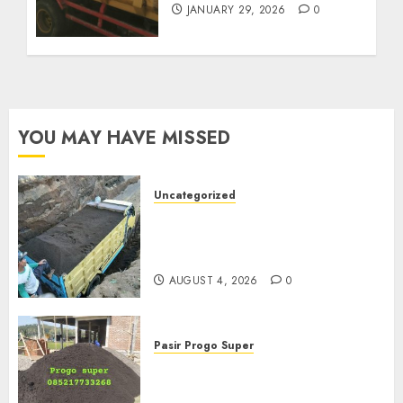
JANUARY 29, 2026
0
YOU MAY HAVE MISSED
Uncategorized
Jual Pasir Bangunan
Termurah Di Malang
085217733268
AUGUST 4, 2026
0
Pasir Progo Super
Jual Pasir Progo Termurah Di
Jogja