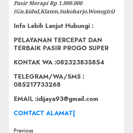
Pasir Merapi Rp 1.800.000
(Gn.kidul,Klaten,Sukoharjo,Wonogiri)
Info Lebih Lanjut Hubungi :
PELAYANAN TERCEPAT DAN
TERBAIK PASIR PROGO SUPER
KONTAK WA :082323835854
TELEGRAM/WA/SMS :
085217733268
EMAIL :idijaya93@gmail.com
CONTACT ALAMAT[
Post
Previous