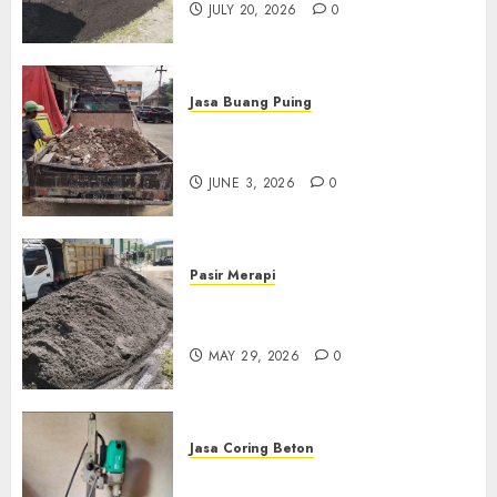
JULY 20, 2026
0
Jasa Buang Puing
Jasa Buang Puing Termurah
Di Kudus 085217733268
JUNE 3, 2026
0
Pasir Merapi
Jual Pasir Merapi Termurah Di
Boyolali 085217733268
MAY 29, 2026
0
Jasa Coring Beton
Jasa Coring Beton Termurah