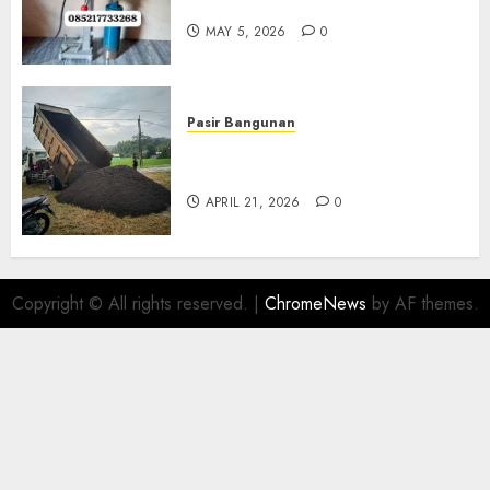
Di Gersik 085217733268
MAY 5, 2026
0
Pasir Bangunan
Jual Pasir Termurah Di
Wonosari 085217733268
APRIL 21, 2026
0
Copyright © All rights reserved.
|
ChromeNews
by AF themes.