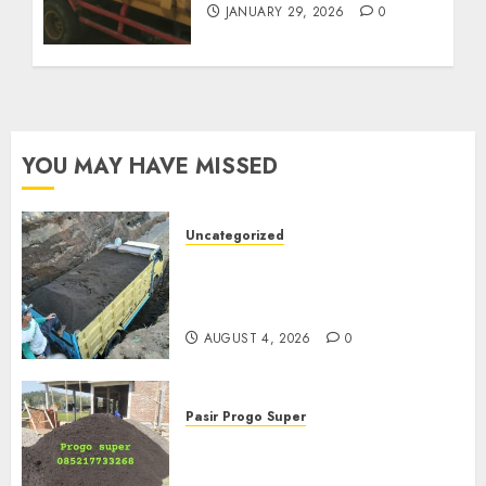
JANUARY 29, 2026
0
YOU MAY HAVE MISSED
Uncategorized
Jual Pasir Bangunan
Termurah Di Malang
085217733268
AUGUST 4, 2026
0
Pasir Progo Super
Jual Pasir Progo Termurah Di
Jogja