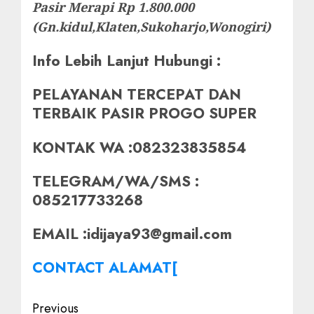
Pasir Merapi Rp 1.800.000
(Gn.kidul,Klaten,Sukoharjo,Wonogiri)
Info Lebih Lanjut Hubungi :
PELAYANAN TERCEPAT DAN
TERBAIK PASIR PROGO SUPER
KONTAK WA :082323835854
TELEGRAM/WA/SMS :
085217733268
EMAIL :idijaya93@gmail.com
CONTACT ALAMAT[
Post
Previous