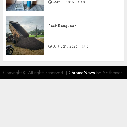
MAY 5, 2026
0
Pasir Bangunan
Jual Pasir Termurah Di
Wonosari 085217733268
APRIL 21, 2026
0
Copyright © All rights reserved.
|
ChromeNews
by AF themes.