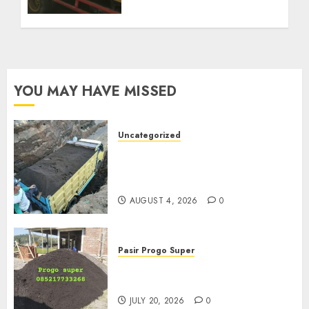
YOU MAY HAVE MISSED
Uncategorized
Jual Pasir Bangunan
Termurah Di Malang
085217733268
AUGUST 4, 2026
0
Pasir Progo Super
Jual Pasir Progo Termurah Di
Jogja
JULY 20, 2026
0