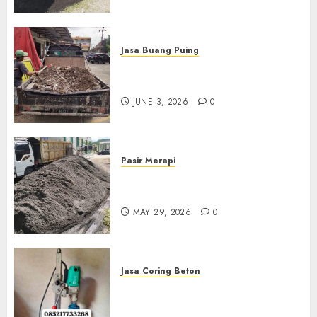
Jasa Buang Puing
Jasa Buang Puing Termurah
Di Kudus 085217733268
JUNE 3, 2026
0
Pasir Merapi
Jual Pasir Merapi Termurah Di
Boyolali 085217733268
MAY 29, 2026
0
Jasa Coring Beton
Jasa Coring Beton Termurah
Di Gersik 085217733268