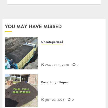
YOU MAY HAVE MISSED
Uncategorized
Jual Pasir Bangunan
Termurah Di Malang
085217733268
AUGUST 4, 2026
0
Pasir Progo Super
Jual Pasir Progo Termurah Di
Jogja
JULY 20, 2026
0