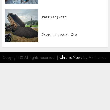
Pasir Bangunan
Jual Pasir Termurah Di
Wonosari 085217733268
APRIL 21, 2026
0
Copyright © All rights reserved.
|
ChromeNews
by AF themes.