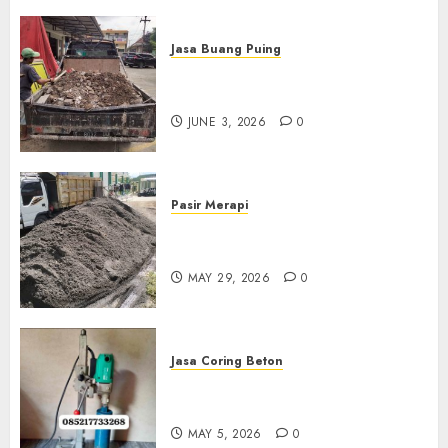
Jasa Buang Puing
Jasa Buang Puing Termurah
Di Kudus 085217733268
JUNE 3, 2026
0
Pasir Merapi
Jual Pasir Merapi Termurah Di
Boyolali 085217733268
MAY 29, 2026
0
Jasa Coring Beton
Jasa Coring Beton Termurah
Di Gersik 085217733268
MAY 5, 2026
0