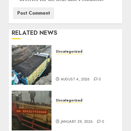
RELATED NEWS
Uncategorized
Jual Pasir Bangunan
Termurah Di Malang
085217733268
AUGUST 4, 2026
0
Uncategorized
Jasa Buang Puing
Termurah Di Solo
JANUARY 29, 2026
0