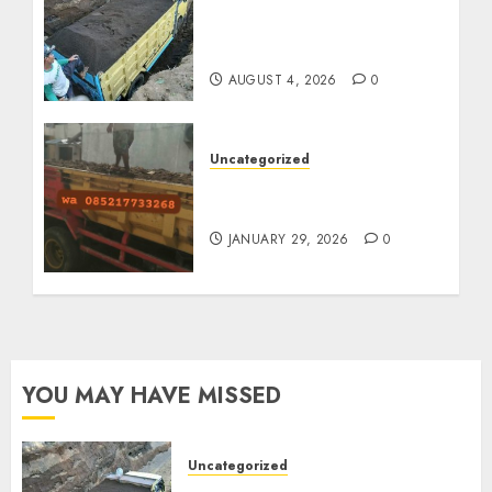
Jual Pasir Bangunan
Termurah Di Malang
085217733268
AUGUST 4, 2026
0
Uncategorized
Jasa Buang Puing
Termurah Di Solo
JANUARY 29, 2026
0
YOU MAY HAVE MISSED
Uncategorized