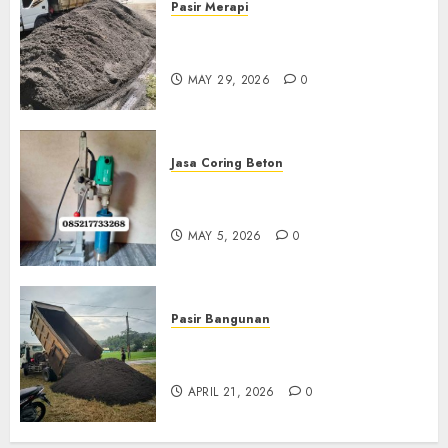
Pasir Merapi
Jual Pasir Merapi Termurah Di
Boyolali 085217733268
MAY 29, 2026
0
Jasa Coring Beton
Jasa Coring Beton Termurah
Di Gersik 085217733268
MAY 5, 2026
0
Pasir Bangunan
Jual Pasir Termurah Di
Wonosari 085217733268
APRIL 21, 2026
0