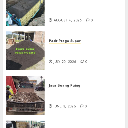
Jual Pasir Bangunan
Termurah Di Malang
085217733268
AUGUST 4, 2026
0
Pasir Progo Super
Jual Pasir Progo Termurah Di
Jogja
JULY 20, 2026
0
Jasa Buang Puing
Jasa Buang Puing Termurah
Di Kudus 085217733268
JUNE 3, 2026
0