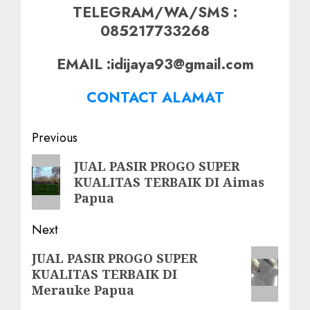
TELEGRAM/WA/SMS :
085217733268
EMAIL :idijaya93@gmail.com
CONTACT ALAMAT
Post
Previous
navigation
Previous
JUAL PASIR PROGO SUPER
KUALITAS TERBAIK DI Aimas
post:
Papua
Next
Next
JUAL PASIR PROGO SUPER
KUALITAS TERBAIK DI
post:
Merauke Papua