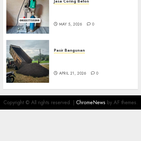
Jasa Coring Beton
Jasa Coring Beton Termurah
Di Gersik 085217733268
MAY 5, 2026
0
Pasir Bangunan
Jual Pasir Termurah Di
Wonosari 085217733268
APRIL 21, 2026
0
Copyright © All rights reserved.
|
ChromeNews
by AF themes.