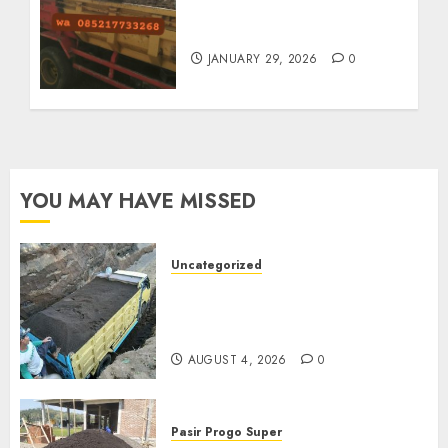
Jasa Buang Puing
Termurah Di Solo
JANUARY 29, 2026
0
YOU MAY HAVE MISSED
Uncategorized
Jual Pasir Bangunan
Termurah Di Malang
085217733268
AUGUST 4, 2026
0
Pasir Progo Super