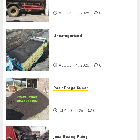
Di Solo
AUGUST 8, 2026
0
Uncategorized
Jual Pasir Bangunan
Termurah Di Malang
085217733268
AUGUST 4, 2026
0
Pasir Progo Super
Jual Pasir Progo Termurah Di
Jogja
JULY 20, 2026
0
Jasa Buang Puing