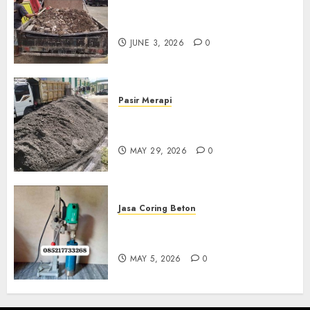
Jasa Buang Puing Termurah
Di Kudus 085217733268
JUNE 3, 2026
0
Pasir Merapi
Jual Pasir Merapi Termurah Di
Boyolali 085217733268
MAY 29, 2026
0
Jasa Coring Beton
Jasa Coring Beton Termurah
Di Gersik 085217733268
MAY 5, 2026
0