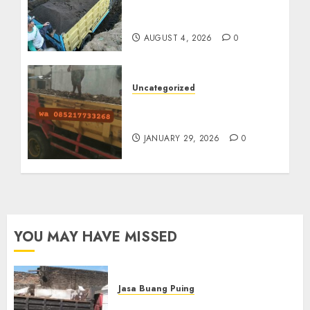
Termurah Di Malang
085217733268
AUGUST 4, 2026
0
Uncategorized
Jasa Buang Puing
Termurah Di Solo
JANUARY 29, 2026
0
YOU MAY HAVE MISSED
Jasa Buang Puing
Jasa Buang Puing Termurah