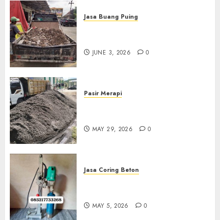
Jasa Buang Puing
Jasa Buang Puing Termurah
Di Kudus 085217733268
JUNE 3, 2026
0
Pasir Merapi
Jual Pasir Merapi Termurah Di
Boyolali 085217733268
MAY 29, 2026
0
Jasa Coring Beton
Jasa Coring Beton Termurah
Di Gersik 085217733268
MAY 5, 2026
0