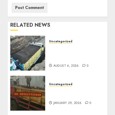
RELATED NEWS
Uncategorized
Jual Pasir Bangunan
Termurah Di Malang
085217733268
AUGUST 4, 2026
0
Uncategorized
Jasa Buang Puing
Termurah Di Solo
JANUARY 29, 2026
0