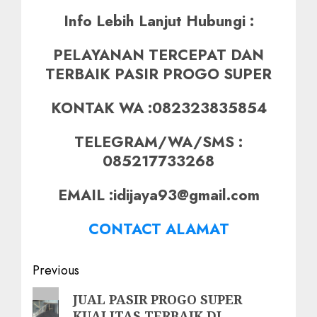
Info Lebih Lanjut Hubungi :
PELAYANAN TERCEPAT DAN
TERBAIK PASIR PROGO SUPER
KONTAK WA :082323835854
TELEGRAM/WA/SMS :
085217733268
EMAIL :idijaya93@gmail.com
CONTACT ALAMAT
Post
Previous
navigation
Previous
JUAL PASIR PROGO SUPER
KUALITAS TERBAIK DI
post: