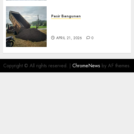
Pasir Bangunan
Jual Pasir Termurah Di
Wonosari 085217733268
APRIL 21, 2026
0
Copyright © All rights reserved.
|
ChromeNews
by AF themes.