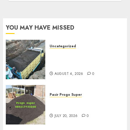
YOU MAY HAVE MISSED
Uncategorized
Jual Pasir Bangunan
Termurah Di Malang
085217733268
AUGUST 4, 2026
0
Pasir Progo Super
Jual Pasir Progo Termurah Di
Jogja
JULY 20, 2026
0