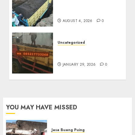
Termurah Di Malang
085217733268
AUGUST 4, 2026
0
Uncategorized
Jasa Buang Puing
Termurah Di Solo
JANUARY 29, 2026
0
YOU MAY HAVE MISSED
Jasa Buang Puing