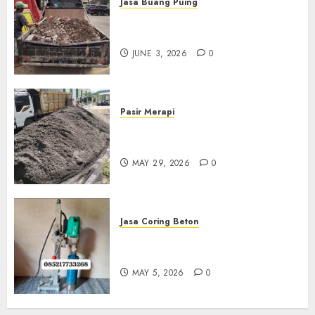
Jasa Buang Puing
Jasa Buang Puing Termurah
Di Kudus 085217733268
JUNE 3, 2026
0
Pasir Merapi
Jual Pasir Merapi Termurah Di
Boyolali 085217733268
MAY 29, 2026
0
Jasa Coring Beton
Jasa Coring Beton Termurah
Di Gersik 085217733268
MAY 5, 2026
0