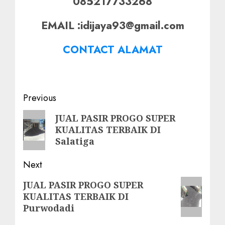
085217733268
EMAIL :idijaya93@gmail.com
CONTACT ALAMAT
Post
Previous
navigation
Previous
JUAL PASIR PROGO SUPER
KUALITAS TERBAIK DI
post:
Salatiga
Next
Next
JUAL PASIR PROGO SUPER
KUALITAS TERBAIK DI
post:
Purwodadi