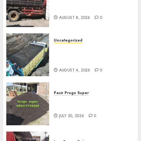
Jasa Buang Puing Termurah
Di Solo
AUGUST 8, 2026
0
Uncategorized
Jual Pasir Bangunan
Termurah Di Malang
085217733268
AUGUST 4, 2026
0
Pasir Progo Super
Jual Pasir Progo Termurah Di
Jogja
JULY 20, 2026
0