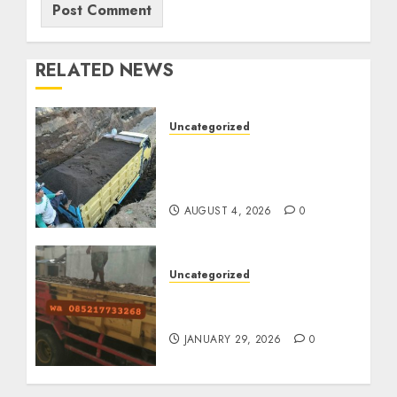
RELATED NEWS
Uncategorized
Jual Pasir Bangunan
Termurah Di Malang
085217733268
AUGUST 4, 2026
0
Uncategorized
Jasa Buang Puing
Termurah Di Solo
JANUARY 29, 2026
0