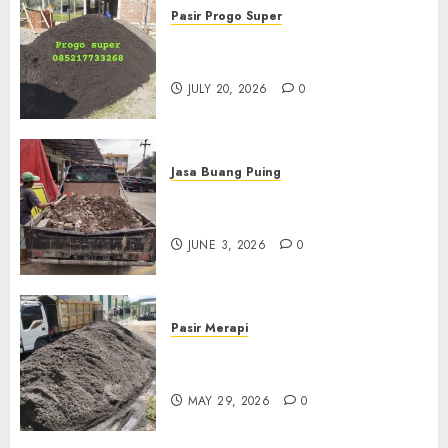
Pasir Progo Super
Jual Pasir Progo Termurah Di
Jogja
JULY 20, 2026
0
Jasa Buang Puing
Jasa Buang Puing Termurah
Di Kudus 085217733268
JUNE 3, 2026
0
Pasir Merapi
Jual Pasir Merapi Termurah Di
Boyolali 085217733268
MAY 29, 2026
0