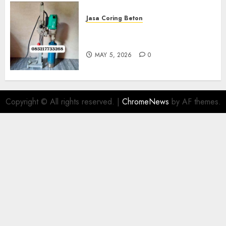
Jasa Coring Beton
Jasa Coring Beton Termurah
Di Gersik 085217733268
MAY 5, 2026
0
Copyright © All rights reserved.
|
ChromeNews
by AF themes.