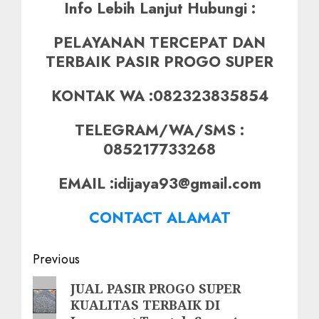
Info Lebih Lanjut Hubungi :
PELAYANAN TERCEPAT DAN
TERBAIK PASIR PROGO SUPER
KONTAK WA :082323835854
TELEGRAM/WA/SMS :
085217733268
EMAIL :idijaya93@gmail.com
CONTACT ALAMAT
Post
Previous
navigation
Previous
JUAL PASIR PROGO SUPER
KUALITAS TERBAIK DI
post: