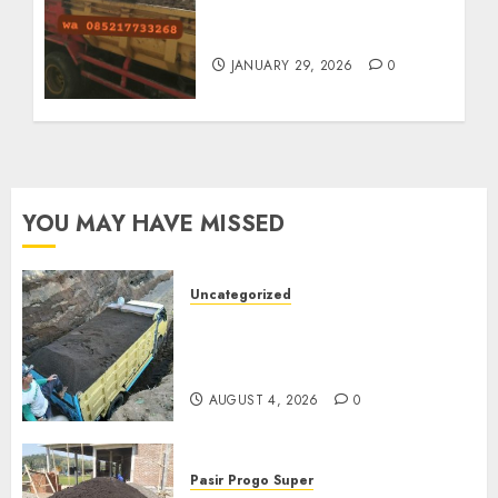
Jasa Buang Puing
Termurah Di Solo
JANUARY 29, 2026
0
YOU MAY HAVE MISSED
Uncategorized
Jual Pasir Bangunan
Termurah Di Malang
085217733268
AUGUST 4, 2026
0
Pasir Progo Super