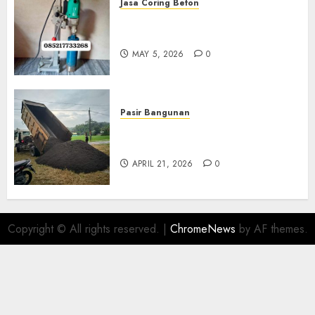
Jasa Coring Beton
Jasa Coring Beton Termurah
Di Gersik 085217733268
MAY 5, 2026
0
Pasir Bangunan
Jual Pasir Termurah Di
Wonosari 085217733268
APRIL 21, 2026
0
Copyright © All rights reserved.
|
ChromeNews
by AF themes.