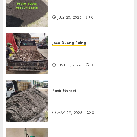
Jual Pasir Progo Termurah Di
Jogja
JULY 20, 2026
0
Jasa Buang Puing
Jasa Buang Puing Termurah
Di Kudus 085217733268
JUNE 3, 2026
0
Pasir Merapi
Jual Pasir Merapi Termurah Di
Boyolali 085217733268
MAY 29, 2026
0