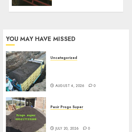
YOU MAY HAVE MISSED
Uncategorized
Jual Pasir Bangunan
Termurah Di Malang
085217733268
AUGUST 4, 2026
0
Pasir Progo Super
Jual Pasir Progo Termurah Di
Jogja
JULY 20, 2026
0