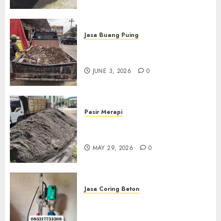
Jasa Buang Puing
Jasa Buang Puing Termurah
Di Kudus 085217733268
JUNE 3, 2026
0
Pasir Merapi
Jual Pasir Merapi Termurah Di
Boyolali 085217733268
MAY 29, 2026
0
Jasa Coring Beton
Jasa Coring Beton Termurah
Di Gersik 085217733268