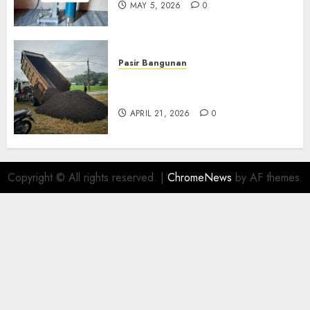
MAY 5, 2026
0
Pasir Bangunan
Jual Pasir Termurah Di
Wonosari 085217733268
APRIL 21, 2026
0
Copyright © All rights reserved.
|
ChromeNews
by AF themes.